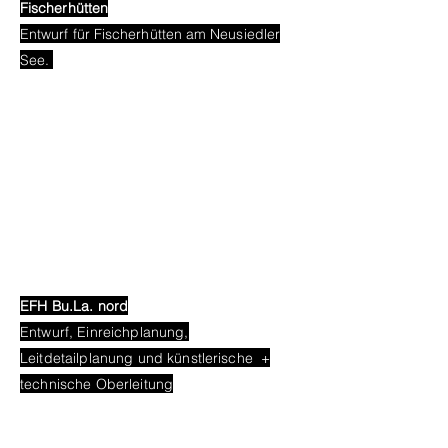
Fischerhütten
Entwurf für Fischerhütten am Neusiedler
See.
EFH Bu.La. nord
Entwurf, Einreichplanung,
Leitdetailplanung und künstlerische +
technische Oberleitung