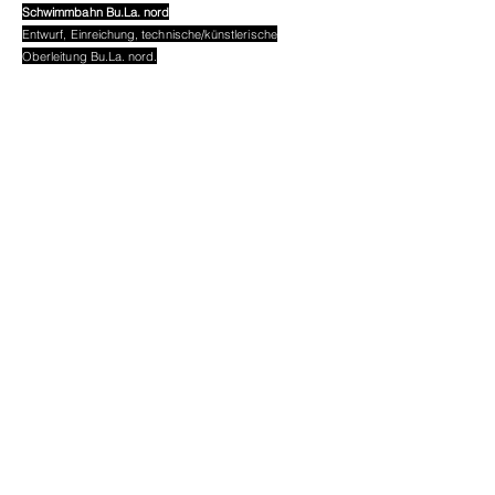
Schwimmbahn Bu.La. nord
Entwurf, Einreichung, technische/künstlerische
Oberleitung Bu.La. nord.
EFH Bu.La. nord
Entwurf und Einreichplanung für ein EFH im nördlichen
Bu.La.